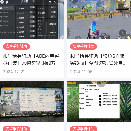
组队显示
显示
安卓手机辅助
安卓手机辅助
和平精英辅助【ACE闪电容
和平精英辅助【快鱼S直装
器直装】人物透视 射线方框
容器版】全图透视 锁死自瞄
锁死自瞄 子弹追踪 物资显
人物美化 人物方框 人物射
2024-12-21
2024-11-05
示 雷达预警 人物绘制 手持
线 人物骨骼
武器
安卓手机辅助
安卓手机辅助