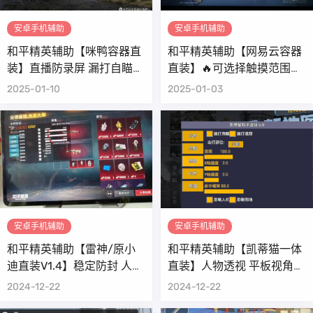
安卓手机辅助
安卓手机辅助
和平精英辅助【咪鸭容器直
和平精英辅助【网易云容器
装】直播防录屏 漏打自瞄
直装】🔥可选择触摸范围🔥
人物透视 方框射线 人物距
可选择触摸部位 🔥可调节压
2025-01-10
2025-01-03
离 人物血条
枪力度🔥可调节平滑力度🔥
可调节子弹速度
安卓手机辅助
安卓手机辅助
和平精英辅助【雷神/原小
和平精英辅助【凯蒂猫一体
迪直装V1.4】稳定防封 人物
直装】人物透视 平板视角
透视 漏打自瞄 地铁逃生 锁
无后坐力 锁死自瞄 子弹追
2024-12-22
2024-12-22
死自瞄 物资显示 人物距离
踪 方框射线 骨骼显示 物资