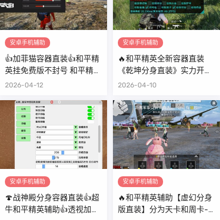
安卓手机辅助
安卓手机辅助
👍加菲猫容器直装👍和平精
🔥和平精英全新容器直装
英挂免费版不封号 和平精英
《乾坤分身直装》实力开
开挂app下载
发，内测稳定数天，全新掩
2026-04-12
2026-04-10
体变色漏打，透视自瞄观战
透视。
安卓手机辅助
安卓手机辅助
🍄战神殿分身容器直装👍超
🔥和平精英辅助【虚幻分身
牛和平精英辅助👍透视加自
版直装】分为天卡和周卡-