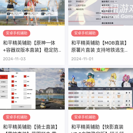
安卓手机辅助
安卓手机辅助
和平精英辅助【原神一体
和平精英辅助【MOB直装】
+容器双版本直装】稳定防
原薯片直装 支持地铁逃生模
封 子弹追踪 范围伤害 子弹
式 锁死自瞄 提高爆率 人物
2024-11-03
2024-11-01
加速 地铁逃生
透视 雷达预警
安卓手机辅助
安卓手机辅助
和平精英辅助【骑士直装】
和平精英辅助【快影直装