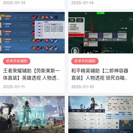
射线方框 锁死自瞄 名字昵
线方框 名字昵称 人数距离
2025-01-14
2025-01-14
称 人数距离 高清绘制 人机
高清绘制
显示
安卓手机辅助
安卓手机辅助
王者荣耀辅助【劳斯莱斯一
和平精英辅助【二郎神容器
体直装】英雄透视 人物透视
直装】人物透视 锁死自瞄
地图头像 射线方框 上帝视
方框射线 提高爆金 提高爆
2025-01-11
2025-01-10
角 名字变色 漏人绘制 野怪
紫 提高爆龙 人物微加速 提
显示 野怪计时 显示兵线 自
高爆火焰刀 提高爆红色枪
身视野 头顶技能
提高爆红色甲