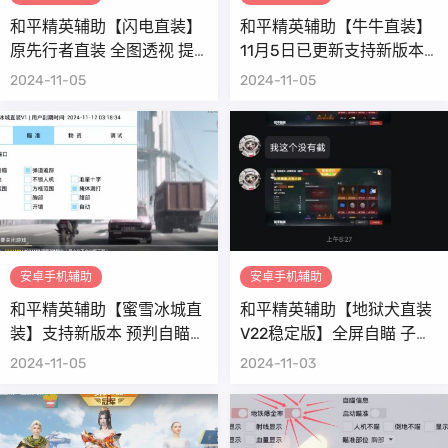
和平精英辅助【闪电直装】
和平精英辅助【牛牛直装】
原先行者直装 全图透视 提
11月5日已更新支持新版本
高爆金率 锁死自瞄 物资显
范围自瞄 人物透视 子弹追
2024-11-05
2024-11-05
示 方框射线
踪
安卓手机辅助
安卓手机辅助
和平精英辅助【蜜雪冰城直
和平精英辅助【地狱犬直装
装】支持新版本 预判自瞄
V22稳定版】全屏自瞄 子弹
准星射线 不瞄人机 不瞄倒
瞬击 除草除树 车辆透视 车
2024-11-05
2024-11-03
地 自瞄距离 单发狙自瞄 自
辆遁地
瞄预判 姿势压枪