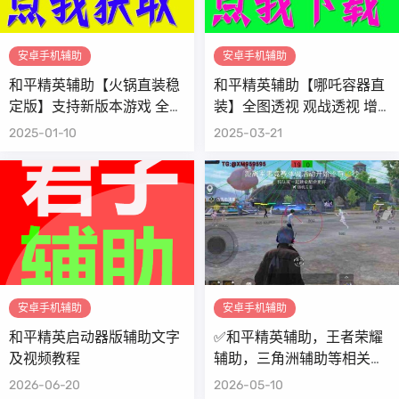
安卓手机辅助
安卓手机辅助
和平精英辅助【火锅直装稳
和平精英辅助【哪吒容器直
定版】支持新版本游戏 全图
装】全图透视 观战透视 增
透视 开火自瞄 人物加速大
加爆率 锁死自瞄 掩体漏打
2025-01-10
2025-03-21
黑耗子
物资显示
安卓手机辅助
安卓手机辅助
和平精英启动器版辅助文字
✅和平精英辅助，王者荣耀
及视频教程
辅助，三角洲辅助等相关游
戏辅助的常规使用教程
2026-06-20
2026-05-10