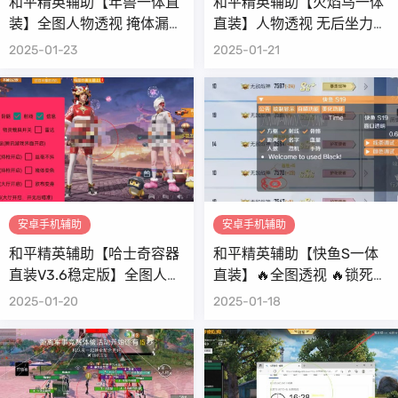
和平精英辅助【年兽一体直
和平精英辅助【火焰鸟一体
装】全图人物透视 掩体漏打
直装】人物透视 无后坐力
变色 漏打锁死自瞄 无限距
开枪自瞄 开车飞天 飞天跳
2025-01-23
2025-01-21
离自瞄 漏打弹道追踪 人物
伞 皮肤美化 物资显示 队伍
物资显示
信息
安卓手机辅助
安卓手机辅助
和平精英辅助【哈士奇容器
和平精英辅助【快鱼S一体
直装V3.6稳定版】全图人物
直装】🔥全图透视 🔥锁死自
透视 主播无后座 开枪防抖
瞄 🔥人物美化 🔥人物方框
2025-01-20
2025-01-18
动 皮肤美化 欧布变色 紫色
🔥人物射线 🔥人物骨骼 🔥
螳螂 触摸自瞄 自瞄范围
人物昵称 🔥人物距离 🔥人
物血量